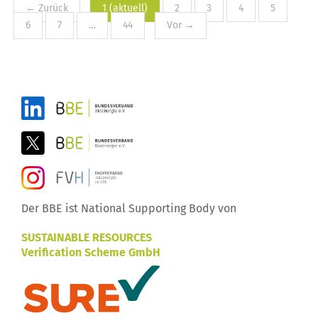
← Zurück
1
(aktuell)
2
3
4
5
6
7
…
44
Vor →
Der BBE ist National Supporting Body von
SUSTAINABLE RESOURCES
Verification Scheme GmbH