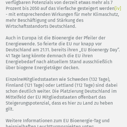
verfügbaren Potenzials von derzeit etwas mehr als 7
Prozent bis 2050 auf das Vierfache gesteigert werden
[iv]
- mit entsprechenden Wirkungen für mehr Klimaschutz,
mehr Beschäftigung und Stärkung des
Wirtschaftsstandorts Deutschland.
Auch in Europa ist die Bioenergie der Pfeiler der
Energiewende. So feierte die EU nur knapp vor
Deutschland am 21.11. bereits ihren „EU Bioenergy Day“.
41 Tage lang könnte demnach die EU ihren
Energiebedarf nach aktuellem Stand ausschließlich
über biogene Energieträger decken.
EinzelneMitgliedsstaaten wie Schweden (132 Tage),
Finnland (121 Tage) oder Lettland (112 Tage) sind dabei
schon deutlich weiter. Die Platzierung Deutschland im
Mittelfeld der EU Mitgliedsstaaten offenbart das
Steigerungspotenzial, dass es hier zu Land zu heben
gilt.
Weitere Informationen zum EU Bioenergie-Tag und
beispielhaften Leuchtturmprojekten unter: