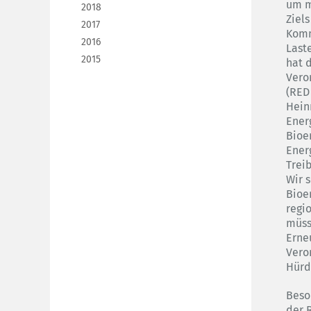
um m
2018
Ziels
2017
Komm
2016
Last
2015
hat 
Vero
(RED
Hein
Ener
Bioe
Ener
Trei
Wir 
Bioe
regi
müss
Erne
Vero
Hürd
Beso
der 