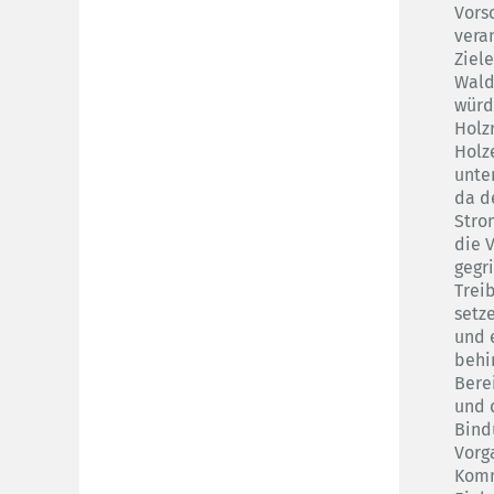
Vors
vera
Ziel
Wald
würd
Holz
Holz
unte
da d
Stro
die 
gegr
Trei
setz
und 
behi
Bere
und 
Bind
Vorg
Komm