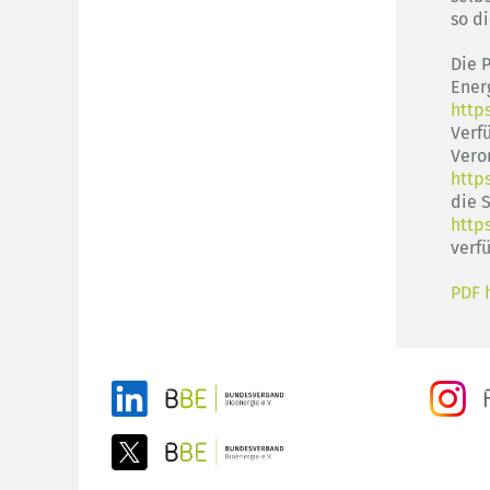
so d
Die 
Energ
http
Verf
Vero
http
die 
http
verf
PDF 