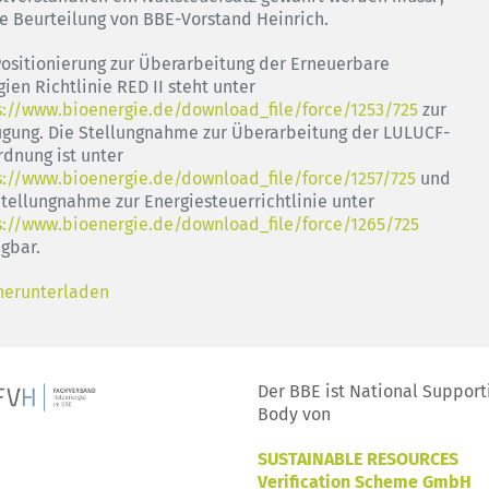
ie Beurteilung von BBE-Vorstand Heinrich.
Positionierung zur Überarbeitung der Erneuerbare
ien Richtlinie RED II steht unter
s://www.bioenergie.de/download_file/force/1253/725
zur
ügung. Die Stellungnahme zur Überarbeitung der LULUCF-
rdnung ist unter
s://www.bioenergie.de/download_file/force/1257/725
und
Stellungnahme zur Energiesteuerrichtlinie unter
s://www.bioenergie.de/download_file/force/1265/725
ügbar.
herunterladen
Der BBE ist National Support
Body von
SUSTAINABLE RESOURCES
Verification Scheme GmbH