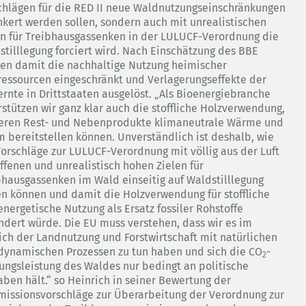
chlägen für die RED II neue Waldnutzungseinschränkungen
nkert werden sollen, sondern auch mit unrealistischen
en für Treibhausgassenken in der LULUCF-Verordnung die
stilllegung forciert wird. Nach Einschätzung des BBE
en damit die nachhaltige Nutzung heimischer
ressourcen eingeschränkt und Verlagerungseffekte der
ernte in Drittstaaten ausgelöst. „Als Bioenergiebranche
rstützen wir ganz klar auch die stoffliche Holzverwendung,
eren Rest- und Nebenprodukte klimaneutrale Wärme und
m bereitstellen können. Unverständlich ist deshalb, wie
Vorschläge zur LULUCF-Verordnung mit völlig aus der Luft
iffenen und unrealistisch hohen Zielen für
bhausgassenken im Wald einseitig auf Waldstilllegung
en können und damit die Holzverwendung für stoffliche
energetische Nutzung als Ersatz fossiler Rohstoffe
ndert würde. Die EU muss verstehen, dass wir es im
ich der Landnutzung und Forstwirtschaft mit natürlichen
dynamischen Prozessen zu tun haben und sich die CO
-
2
ungsleistung des Waldes nur bedingt an politische
aben hält.“ so Heinrich in seiner Bewertung der
issionsvorschläge zur Überarbeitung der Verordnung zur