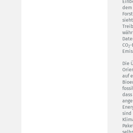
Einb
dem 
Fors
sieh
Trei
währ
Date
CO
-
2
Emis
Die 
Orie
auf 
Bioe
foss
dass
ange
Ener
sind
Klim
Paket
selb