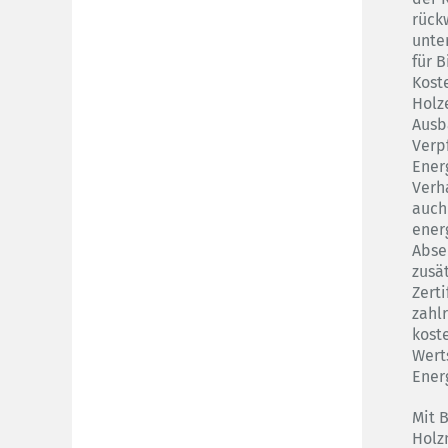
rück
unte
für 
Kost
Holz
Ausb
Verp
Ener
Verh
auch
ener
Abse
zusä
Zerti
zahl
kost
Wert
Ener
Mit 
Holzn