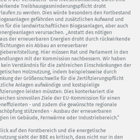
wirkende Treibhausgasminderungspflicht droht
rlaufen zu werden. Dies würde besonders den Fortbestand
Biogasanlagen gefährden und zusätzlichen Aufwand und
en für die landwirtschaftlichen Biogasanlagen, aber auch
energieanlagen verursachen. „Anstatt des nötigen
aus der erneuerbaren Energien droht durch rückwirkende
flichtungen ein Abbau an erneuerbarer
giebereitstellung. Hier müssen Rat und Parlament in den
andlungen mit der Kommission nachbessern. Wir haben
 kein Verständnis für die zahlreichen Einschränkungen der
getischen Holznutzung, indem beispielsweise durch
nkung der Größenschwelle für die Zertifizierungspflicht
tzliche Anlagen aufwändige und kostspielige
fizierungen leisten müssten. Dies konterkariert die
reichen sinnvollen Ziele der EU-Kommission für einen
eneffizienten - und zudem die gewünschte regionale
schöpfung stützenden - Ausbau der erneuerbaren
gien im Gebäude, Fernwärme oder Industriebereich.“
Blick auf den Forstbereich und die energetische
utzung sieht der BBE es kritisch, dass nicht nur in den