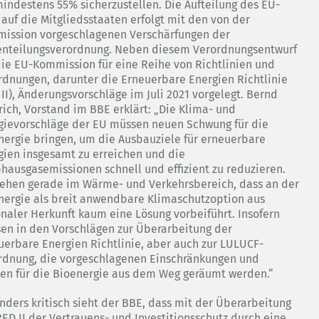
indestens 55% sicherzustellen. Die Aufteilung des EU-
 auf die Mitgliedsstaaten erfolgt mit den von der
ission vorgeschlagenen Verschärfungen der
enteilungsverordnung. Neben diesem Verordnungsentwurf
die EU-Kommission für eine Reihe von Richtlinien und
rdnungen, darunter die Erneuerbare Energien Richtlinie
 II), Änderungsvorschläge im Juli 2021 vorgelegt. Bernd
rich, Vorstand im BBE erklärt: „Die Klima- und
gievorschläge der EU müssen neuen Schwung für die
nergie bringen, um die Ausbauziele für erneuerbare
gien insgesamt zu erreichen und die
bhausgasemissionen schnell und effizient zu reduzieren.
sehen gerade im Wärme- und Verkehrsbereich, dass an der
nergie als breit anwendbare Klimaschutzoption aus
onaler Herkunft kaum eine Lösung vorbeiführt. Insofern
en in den Vorschlägen zur Überarbeitung der
uerbare Energien Richtlinie, aber auch zur LULUCF-
rdnung, die vorgeschlagenen Einschränkungen und
en für die Bioenergie aus dem Weg geräumt werden.“
nders kritisch sieht der BBE, dass mit der Überarbeitung
RED II der Vertrauens- und Investitionsschutz durch eine