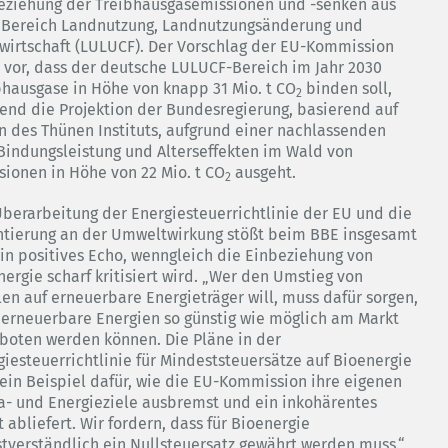
eziehung der Treibhausgasemissionen und -senken aus
Bereich Landnutzung, Landnutzungsänderung und
twirtschaft (LULUCF). Der Vorschlag der EU-Kommission
t vor, dass der deutsche LULUCF-Bereich im Jahr 2030
bhausgase in Höhe von knapp 31 Mio. t CO
binden soll,
2
end die Projektion der Bundesregierung, basierend auf
n des Thünen Instituts, aufgrund einer nachlassenden
Bindungsleistung und Alterseffekten im Wald von
sionen in Höhe von 22 Mio. t CO
ausgeht.
2
Überarbeitung der Energiesteuerrichtlinie der EU und die
ntierung an der Umweltwirkung stößt beim BBE insgesamt
ein positives Echo, wenngleich die Einbeziehung von
nergie scharf kritisiert wird. „Wer den Umstieg von
ilen auf erneuerbare Energieträger will, muss dafür sorgen,
 erneuerbare Energien so günstig wie möglich am Markt
boten werden können. Die Pläne in der
giesteuerrichtlinie für Mindeststeuersätze auf Bioenergie
 ein Beispiel dafür, wie die EU-Kommission ihre eigenen
a- und Energieziele ausbremst und ein inkohärentes
 abliefert. Wir fordern, dass für Bioenergie
stverständlich ein Nullsteuersatz gewährt werden muss.“,