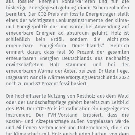
aus fossilen Energien konterkarieren und für die
bisherige Energiegesetzgebung einen Scherbenhaufen
bereiten. Der CO2-Preis auf fossile Energieträger stellt
eines der wichtigsten Lenkungsinstrumente der Klima-
und Energiepolitik dar und würde bei Anwendung auf
erneuerbare Energien ad absurdum geführt. Holz ist
schließlich kein Erdöl, sondern die wichtigste
erneuerbare Energieform Deutschlands.“ Heinrich
erinnert daran, dass fast 30 Prozent der gesamten
erneuerbaren Energien Deutschlands aus nachhaltig
erwirtschaftetem Holz stammen und bei der
erneuerbaren Wärme der Anteil bei zwei Dritteln liege.
Insgesamt war die Wärmeversorgung Deutschlands 2022
noch zu rund 83 Prozent fossilbasiert.
Die hocheffiziente Nutzung von Restholz aus dem Wald
oder der Landschaftspflege gehört bereits zum Leitbild
des FVH. Der CO2-Preis ist dafür aber ein ungeeignetes
Instrument. Der FVH-Vorstand kritisiert, dass die
Kosten- und Akzeptanzfrage außen vorgelassen werde
und Millionen Verbraucher und Unternehmen, die sich
für Klimaschutz mit Holz entschieden hätten, von dem