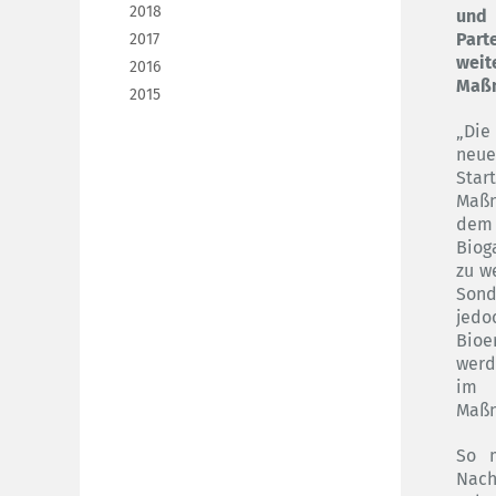
2018
und 
Part
2017
wei
2016
Maßn
2015
„Die
neue
Star
Maßn
dem 
Biog
zu w
Sond
jedo
Bioe
werd
im 
Maßn
So m
Nach