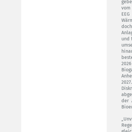
gebe
vom 
EEG 
Wärm
doch
Anla
und 
ums
hin
best
2026
Bio
Anhe
202
Disk
abge
der 
Bioe
„Unv
Rege
glei