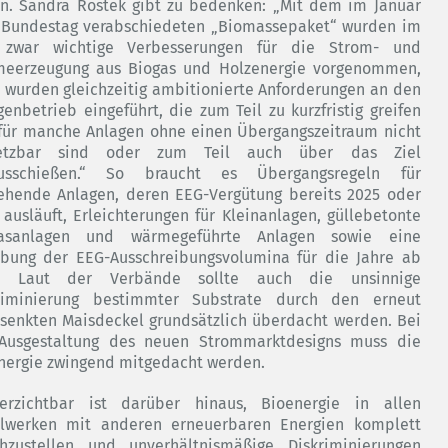
n. Sandra Rostek gibt zu bedenken: „Mit dem im Januar
Bundestag verabschiedeten „Biomassepaket“ wurden im
zwar wichtige Verbesserungen für die Strom- und
eerzeugung aus Biogas und Holzenergie vorgenommen,
 wurden gleichzeitig ambitionierte Anforderungen an den
genbetrieb eingeführt, die zum Teil zu kurzfristig greifen
für manche Anlagen ohne einen Übergangszeitraum nicht
etzbar sind oder zum Teil auch über das Ziel
ausschießen.“ So braucht es Übergangsregeln für
ehende Anlagen, deren EEG-Vergütung bereits 2025 oder
 ausläuft, Erleichterungen für Kleinanlagen, güllebetonte
gasanlagen und wärmegeführte Anlagen sowie eine
bung der EEG-Ausschreibungsvolumina für die Jahre ab
7. Laut der Verbände sollte auch die unsinnige
riminierung bestimmter Substrate durch den erneut
senkten Maisdeckel grundsätzlich überdacht werden. Bei
Ausgestaltung des neuen Strommarktdesigns muss die
nergie zwingend mitgedacht werden.
erzichtbar ist darüber hinaus, Bioenergie in allen
lwerken mit anderen erneuerbaren Energien komplett
chzustellen und unverhältnismäßige Diskriminierungen