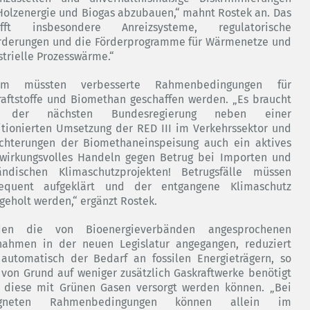
Holzenergie und Biogas abzubauen,“ mahnt Rostek an. Das
ifft insbesondere Anreizsysteme, regulatorische
rderungen und die Förderprogramme für Wärmenetze und
strielle Prozesswärme.“
em müssten verbesserte Rahmenbedingungen für
raftstoffe und Biomethan geschaffen werden. „Es braucht
 der nächsten Bundesregierung neben einer
tionierten Umsetzung der RED III im Verkehrssektor und
ichterungen der Biomethaneinspeisung auch ein aktives
wirkungsvolles Handeln gegen Betrug bei Importen und
ändischen Klimaschutzprojekten! Betrugsfälle müssen
equent aufgeklärt und der entgangene Klimaschutz
geholt werden,“ ergänzt Rostek.
den die von Bioenergieverbänden angesprochenen
ahmen in der neuen Legislatur angegangen, reduziert
 automatisch der Bedarf an fossilen Energieträgern, so
 von Grund auf weniger zusätzlich Gaskraftwerke benötigt
 diese mit Grünen Gasen versorgt werden können. „Bei
igneten Rahmenbedingungen können allein im