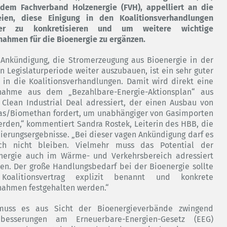
dem Fachverband Holzenergie (FVH), appelliert an die
eien, diese Einigung in den Koalitionsverhandlungen
ter zu konkretisieren und um weitere wichtige
ahmen für die Bioenergie zu ergänzen.
 Ankündigung, die Stromerzeugung aus Bioenergie in der
n Legislaturperiode weiter auszubauen, ist ein sehr guter
t in die Koalitionsverhandlungen. Damit wird direkt eine
ahme aus dem „Bezahlbare-Energie-Aktionsplan“ aus
Clean Industrial Deal adressiert, der einen Ausbau von
as/Biomethan fordert, um unabhängiger von Gasimporten
erden,“ kommentiert Sandra Rostek, Leiterin des HBB, die
ierungsergebnisse. „Bei dieser vagen Ankündigung darf es
ch nicht bleiben. Vielmehr muss das Potential der
nergie auch im Wärme- und Verkehrsbereich adressiert
en. Der große Handlungsbedarf bei der Bioenergie sollte
Koalitionsvertrag explizit benannt und konkrete
ahmen festgehalten werden.“
uss es aus Sicht der Bioenergieverbände zwingend
besserungen am Erneuerbare-Energien-Gesetz (EEG)