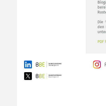
Bio
bere
Rost
Die 
den 
unte
PDF 