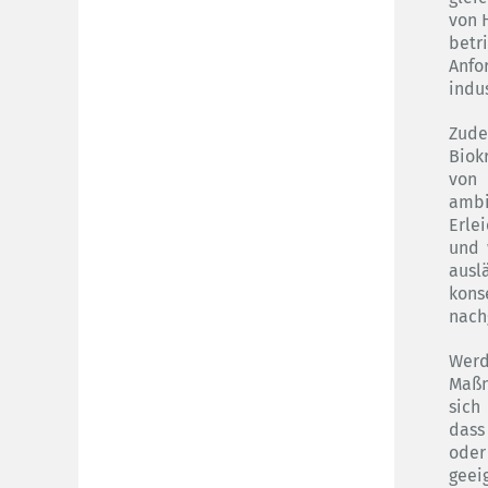
von 
betr
Anfo
indu
Zud
Biok
von
ambi
Erle
und 
ausl
kons
nach
Wer
Maßn
sich
dass
oder
gee