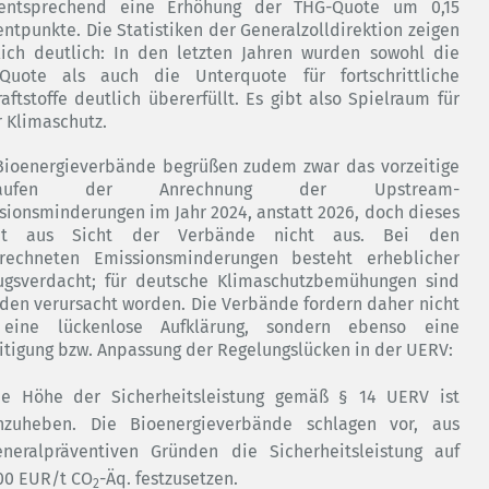
ntsprechend eine Erhöhung der THG-Quote um 0,15
entpunkte. Die Statistiken der Generalzolldirektion zeigen
ich deutlich: In den letzten Jahren wurden sowohl die
Quote als auch die Unterquote für fortschrittliche
raftstoffe deutlich übererfüllt. Es gibt also Spielraum für
 Klimaschutz.
Bioenergieverbände begrüßen zudem zwar das vorzeitige
slaufen der Anrechnung der Upstream-
sionsminderungen im Jahr 2024, anstatt 2026, doch dieses
cht aus Sicht der Verbände nicht aus. Bei den
rechneten Emissionsminderungen besteht erheblicher
ugsverdacht; für deutsche Klimaschutzbemühungen sind
den verursacht worden. Die Verbände fordern daher nicht
eine lückenlose Aufklärung, sondern ebenso eine
itigung bzw. Anpassung der Regelungslücken in der UERV:
ie Höhe der Sicherheitsleistung gemäß § 14 UERV ist
nzuheben. Die Bioenergieverbände schlagen vor, aus
eneralpräventiven Gründen die Sicherheitsleistung auf
00 EUR/t CO
-Äq. festzusetzen.
2