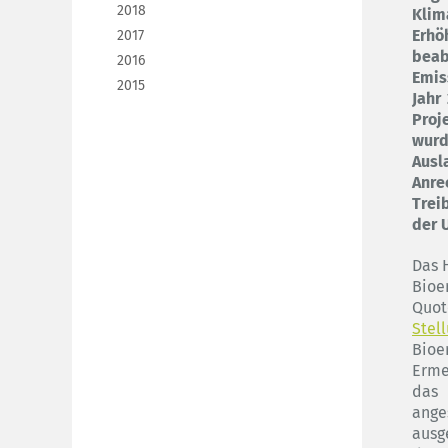
2018
Klim
Erhö
2017
beab
2016
Emis
2015
Jahr
Proj
wurd
Ausl
Anre
Trei
der 
Das 
Bioe
Quot
Stel
Bio
Erme
das 
ang
ausg