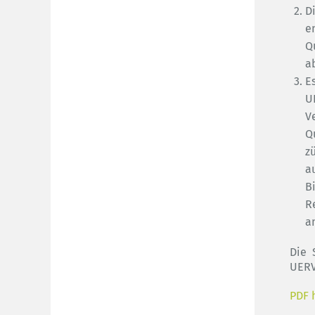
D
e
Q
a
E
U
V
Q
z
a
B
R
a
Die 
UERV
PDF 