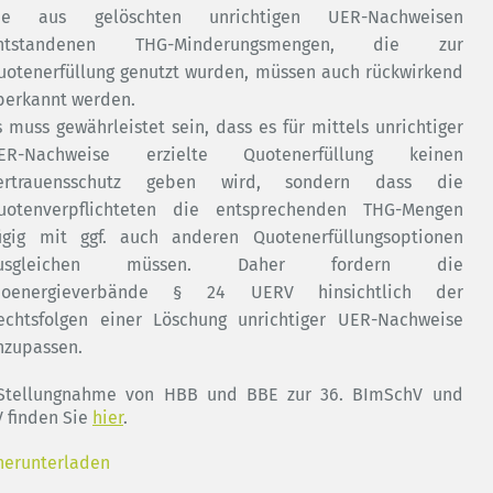
ie aus gelöschten unrichtigen UER-Nachweisen
ntstandenen THG-Minderungsmengen, die zur
uotenerfüllung genutzt wurden, müssen auch rückwirkend
berkannt werden.
s muss gewährleistet sein, dass es für mittels unrichtiger
ER-Nachweise erzielte Quotenerfüllung keinen
ertrauensschutz geben wird, sondern dass die
uotenverpflichteten die entsprechenden THG-Mengen
ügig mit ggf. auch anderen Quotenerfüllungsoptionen
usgleichen müssen. Daher fordern die
ioenergieverbände § 24 UERV hinsichtlich der
echtsfolgen einer Löschung unrichtiger UER-Nachweise
nzupassen.
Stellungnahme von HBB und BBE zur 36. BImSchV und
 finden Sie
hier
.
herunterladen