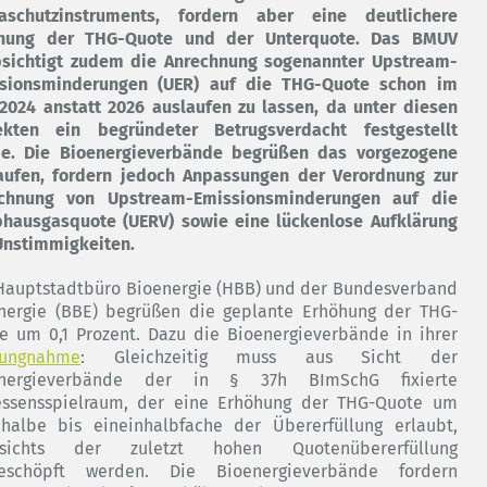
aschutzinstruments, fordern aber eine deutlichere
hung der THG-Quote und der Unterquote. Das BMUV
sichtigt zudem die Anrechnung sogenannter Upstream-
sionsminderungen (UER) auf die THG-Quote schon im
 2024 anstatt 2026 auslaufen zu lassen, da unter diesen
ekten ein begründeter Betrugsverdacht festgestellt
e. Die Bioenergieverbände begrüßen das vorgezogene
aufen, fordern jedoch Anpassungen der Verordnung zur
chnung von Upstream-Emissionsminderungen auf die
bhausgasquote (UERV) sowie eine lückenlose Aufklärung
Unstimmigkeiten.
Hauptstadtbüro Bioenergie (HBB) und der Bundesverband
nergie (BBE) begrüßen die geplante Erhöhung der THG-
e um 0,1 Prozent. Dazu die Bioenergieverbände in ihrer
lungnahme
: Gleichzeitig muss aus Sicht der
energieverbände der in § 37h BImSchG fixierte
ssensspielraum, der eine Erhöhung der THG-Quote um
halbe bis eineinhalbfache der Übererfüllung erlaubt,
esichts der zuletzt hohen Quotenübererfüllung
eschöpft werden. Die Bioenergieverbände fordern