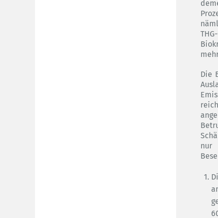
deme
Proz
näml
THG-
Biok
mehr
Die 
Au
Emis
rei
ange
Betr
Schä
nur 
Bese
D
a
g
6